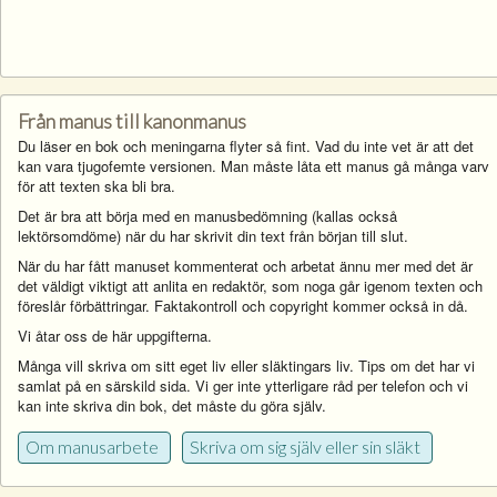
Från manus till kanonmanus
Du läser en bok och meningarna flyter så fint. Vad du inte vet är att det
kan vara tjugofemte versionen. Man måste låta ett manus gå många varv
för att texten ska bli bra.
Det är bra att börja med en manusbedömning (kallas också
lektörsomdöme) när du har skrivit din text från början till slut.
När du har fått manuset kommenterat och arbetat ännu mer med det är
det väldigt viktigt att anlita en redaktör, som noga går igenom texten och
föreslår förbättringar. Faktakontroll och copyright kommer också in då.
Vi åtar oss de här uppgifterna.
Många vill skriva om sitt eget liv eller släktingars liv. Tips om det har vi
samlat på en särskild sida. Vi ger inte ytterligare råd per telefon och vi
kan inte skriva din bok, det måste du göra själv.
Om manusarbete
Skriva om sig själv eller sin släkt