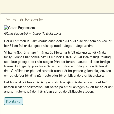
Det här är Bokverket
Göran Fagerström, ägare till Bokverket
Har du ett manus i skrivbordslådan och skulle vilja se det som en vacker
bok? I så fall är du i gott sällskap med många, många andra.
Vi har hjälpt författare i många år. Flera har blivit utgivna av välkända
förlag. Många har också gett ut sin bok själva. Vi vet inte många företag
som kan ge dig stöd i alla stegen från det första manuset till den färdiga
boken. Och ge dig praktiska råd om att driva ett förlag om du tänker dig
det. Vi håller inte på med stordrift utan står för personlig kontakt, oavsett
om du skriver för dina närmaste eller för en blivande stor läsarskara.
Det finns alltså två spår. Att ge ut sin bok själv är det ena och det har
nästan blivit en folkrörelse. Att satsa på att bli antagen av ett förlag är det
andra. I rutorna på den här sidan ser du de viktigaste stegen.
Kontakt